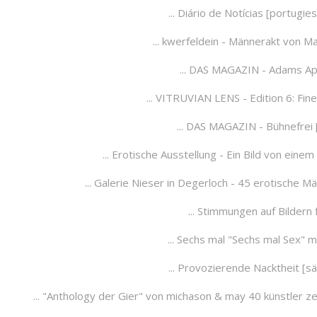
... Diário de Notícias [portugi
...
kwer
feldein - Männerakt von Ma
... DAS MAGAZIN - Adams Apf
... VITRUVIAN LENS - Edition 6: Fi
... DAS MAGAZIN - Bühnefrei
... Erotische Ausstellung - Ein Bild von e
... Galerie Nieser in Degerloch - 45 erotisch
... Stimmungen auf Bildern
... Sechs mal "Sechs mal Sex" m
... Provozierende Nacktheit [sä
... "Anthology der Gier" von michason & may 40 künstler zei