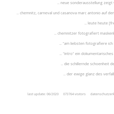
... neue sonderausstellung zeigt 
... chemnitz, carneval und casanova marc antonio auf de
... leute heute [f
... chemnitzer fotografiert maskenb
... "am liebsten fotografiere ich
... "intro" ein dokumentarische
... die schillernde schoenheit de
... der ewige glanz des verfalls
last update: 06/2020 073764 visitors
datenschutzer