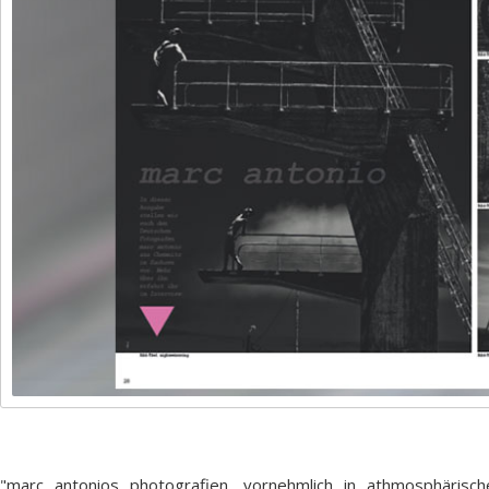
"marc antonios photografien, vornehmlich in athmosphärisc